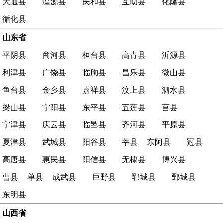
大通县
湟源县
民和县
互助县
化隆县
循化县
山东省
平阴县
商河县
桓台县
高青县
沂源县
利津县
广饶县
临朐县
昌乐县
微山县
鱼台县
金乡县
嘉祥县
汶上县
泗水县
梁山县
宁阳县
东平县
五莲县
莒县
宁津县
庆云县
临邑县
齐河县
平原县
夏津县
武城县
阳谷县
莘县
东阿县
冠县
高唐县
惠民县
阳信县
无棣县
博兴县
曹县
单县
成武县
巨野县
郓城县
鄄城县
东明县
山西省