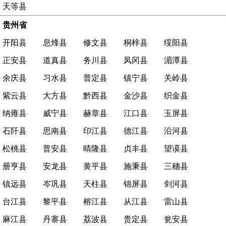
天等县
贵州省
开阳县
息烽县
修文县
桐梓县
绥阳县
正安县
道真县
务川县
凤冈县
湄潭县
余庆县
习水县
普定县
镇宁县
关岭县
紫云县
大方县
黔西县
金沙县
织金县
纳雍县
威宁县
赫章县
江口县
玉屏县
石阡县
思南县
印江县
德江县
沿河县
松桃县
普安县
晴隆县
贞丰县
望谟县
册亨县
安龙县
黄平县
施秉县
三穗县
镇远县
岑巩县
天柱县
锦屏县
剑河县
台江县
黎平县
榕江县
从江县
雷山县
麻江县
丹寨县
荔波县
贵定县
瓮安县