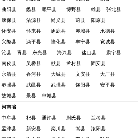
曲阳县
蠡县
顺平县
博野县
雄县
张北县
康保县
沽源县
尚义县
蔚县
阳原县
怀安县
怀来县
涿鹿县
赤城县
承德县
兴隆县
滦平县
隆化县
丰宁县
宽城县
沧县
青县
东光县
海兴县
盐山县
肃宁县
南皮县
吴桥县
献县
孟村县
固安县
永清县
香河县
大城县
文安县
大厂县
枣强县
武邑县
武强县
饶阳县
安平县
故城县
景县
阜城县
河南省
中牟县
杞县
通许县
尉氏县
兰考县
孟津县
新安县
栾川县
嵩县
汝阳县