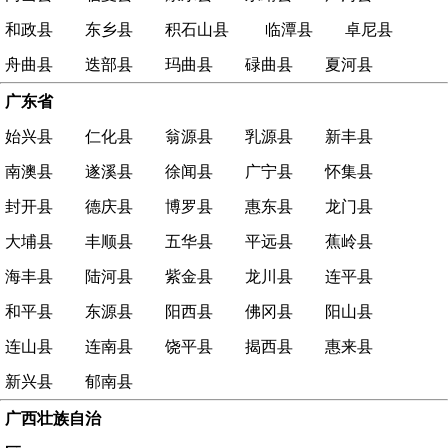
和政县
东乡县
积石山县
临潭县
卓尼县
舟曲县
迭部县
玛曲县
碌曲县
夏河县
广东省
始兴县
仁化县
翁源县
乳源县
新丰县
南澳县
遂溪县
徐闻县
广宁县
怀集县
封开县
德庆县
博罗县
惠东县
龙门县
大埔县
丰顺县
五华县
平远县
蕉岭县
海丰县
陆河县
紫金县
龙川县
连平县
和平县
东源县
阳西县
佛冈县
阳山县
连山县
连南县
饶平县
揭西县
惠来县
新兴县
郁南县
广西壮族自治