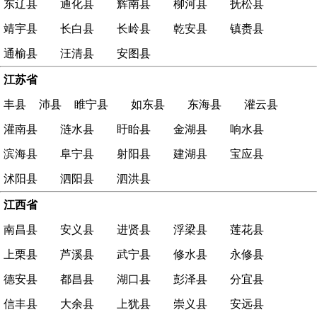
东辽县
通化县
辉南县
柳河县
抚松县
靖宇县
长白县
长岭县
乾安县
镇赉县
通榆县
汪清县
安图县
江苏省
丰县
沛县
睢宁县
如东县
东海县
灌云县
灌南县
涟水县
盱眙县
金湖县
响水县
滨海县
阜宁县
射阳县
建湖县
宝应县
沭阳县
泗阳县
泗洪县
江西省
南昌县
安义县
进贤县
浮梁县
莲花县
上栗县
芦溪县
武宁县
修水县
永修县
德安县
都昌县
湖口县
彭泽县
分宜县
信丰县
大余县
上犹县
崇义县
安远县