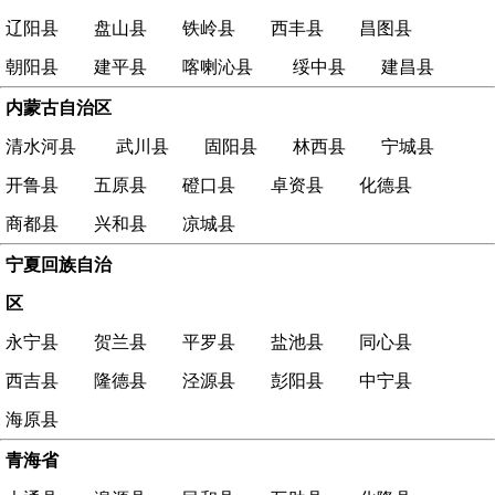
辽阳县
盘山县
铁岭县
西丰县
昌图县
朝阳县
建平县
喀喇沁县
绥中县
建昌县
内蒙古自治区
清水河县
武川县
固阳县
林西县
宁城县
开鲁县
五原县
磴口县
卓资县
化德县
商都县
兴和县
凉城县
宁夏回族自治
区
永宁县
贺兰县
平罗县
盐池县
同心县
西吉县
隆德县
泾源县
彭阳县
中宁县
海原县
青海省