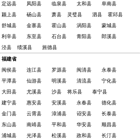
定远县
凤阳县
临泉县
太和县
阜南县
颍上县
砀山县
萧县
灵璧县
泗县
霍邱县
舒城县
金寨县
霍山县
涡阳县
蒙城县
利辛县
东至县
石台县
青阳县
郎溪县
泾县
绩溪县
旌德县
福建省
闽侯县
连江县
罗源县
闽清县
永泰县
平潭县
仙游县
明溪县
清流县
宁化县
大田县
尤溪县
沙县
将乐县
泰宁县
建宁县
惠安县
安溪县
永春县
德化县
金门县
云霄县
漳浦县
诏安县
长泰县
东山县
南靖县
平和县
华安县
顺昌县
浦城县
光泽县
松溪县
政和县
长汀县