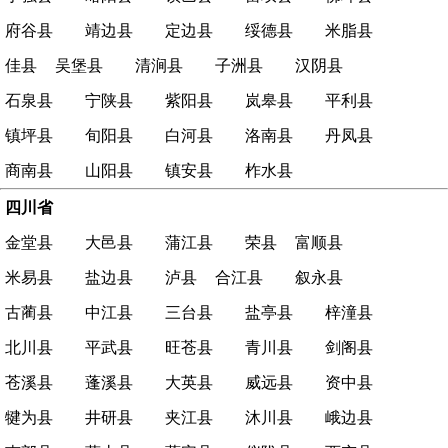
府谷县
靖边县
定边县
绥德县
米脂县
佳县
吴堡县
清涧县
子洲县
汉阴县
石泉县
宁陕县
紫阳县
岚皋县
平利县
镇坪县
旬阳县
白河县
洛南县
丹凤县
商南县
山阳县
镇安县
柞水县
四川省
金堂县
大邑县
蒲江县
荣县
富顺县
米易县
盐边县
泸县
合江县
叙永县
古蔺县
中江县
三台县
盐亭县
梓潼县
北川县
平武县
旺苍县
青川县
剑阁县
苍溪县
蓬溪县
大英县
威远县
资中县
犍为县
井研县
夹江县
沐川县
峨边县