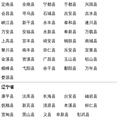
定南县
全南县
宁都县
于都县
兴国县
会昌县
寻乌县
石城县
吉安县
吉水县
峡江县
新干县
永丰县
泰和县
遂川县
万安县
安福县
永新县
奉新县
万载县
上高县
宜丰县
靖安县
铜鼓县
南城县
黎川县
南丰县
崇仁县
乐安县
宜黄县
金溪县
资溪县
广昌县
玉山县
铅山县
横峰县
弋阳县
余干县
鄱阳县
万年县
婺源县
辽宁省
康平县
法库县
长海县
台安县
岫岩县
抚顺县
新宾县
清原县
本溪县
桓仁县
宽甸县
黑山县
义县
阜新县
彰武县