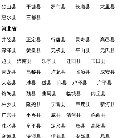
独山县
平塘县
罗甸县
长顺县
龙里县
惠水县
三都县
河北省
井陉县
正定县
行唐县
灵寿县
高邑县
深泽县
赞皇县
无极县
平山县
元氏县
赵县
滦南县
乐亭县
迁西县
玉田县
青龙县
昌黎县
卢龙县
临漳县
成安县
大名县
涉县
磁县
邱县
鸡泽县
广平县
馆陶县
魏县
曲周县
临城县
内丘县
柏乡县
隆尧县
宁晋县
巨鹿县
新河县
广宗县
平乡县
威县
清河县
临西县
涞水县
阜平县
定兴县
唐县
高阳县
容城县
涞源县
望都县
安新县
易县