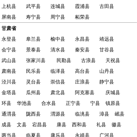
上杭县
武平县
连城县
霞浦县
古田县
屏南县
寿宁县
周宁县
柘荣县
甘肃省
永登县
皋兰县
榆中县
永昌县
靖远县
会宁县
景泰县
清水县
秦安县
甘谷县
武山县
张家川县
民勤县
古浪县
天祝县
肃南县
民乐县
临泽县
高台县
山丹县
泾川县
灵台县
崇信县
庄浪县
静宁县
金塔县
瓜州县
肃北县
阿克塞县
庆城县
环县
华池县
合水县
正宁县
宁县
镇原县
通渭县
陇西县
渭源县
临洮县
漳县
岷县
成县
文县
宕昌县
康县
西和县
礼县
徽县
两当县
临夏县
康乐县
永靖县
广河县