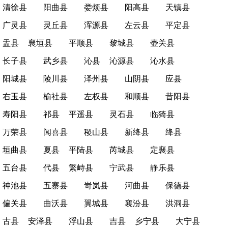
清徐县
阳曲县
娄烦县
阳高县
天镇县
广灵县
灵丘县
浑源县
左云县
平定县
盂县
襄垣县
平顺县
黎城县
壶关县
长子县
武乡县
沁县
沁源县
沁水县
阳城县
陵川县
泽州县
山阴县
应县
右玉县
榆社县
左权县
和顺县
昔阳县
寿阳县
祁县
平遥县
灵石县
临猗县
万荣县
闻喜县
稷山县
新绛县
绛县
垣曲县
夏县
平陆县
芮城县
定襄县
五台县
代县
繁峙县
宁武县
静乐县
神池县
五寨县
岢岚县
河曲县
保德县
偏关县
曲沃县
翼城县
襄汾县
洪洞县
古县
安泽县
浮山县
吉县
乡宁县
大宁县