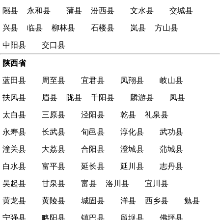
隰县
永和县
蒲县
汾西县
文水县
交城县
兴县
临县
柳林县
石楼县
岚县
方山县
中阳县
交口县
陕西省
蓝田县
周至县
宜君县
凤翔县
岐山县
扶风县
眉县
陇县
千阳县
麟游县
凤县
太白县
三原县
泾阳县
乾县
礼泉县
永寿县
长武县
旬邑县
淳化县
武功县
潼关县
大荔县
合阳县
澄城县
蒲城县
白水县
富平县
延长县
延川县
志丹县
吴起县
甘泉县
富县
洛川县
宜川县
黄龙县
黄陵县
城固县
洋县
西乡县
勉县
宁强县
略阳县
镇巴县
留坝县
佛坪县