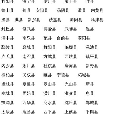
宜阳县
洛宁县
伊川县
宝丰县
叶县
鲁山县
郏县
安阳县
汤阴县
滑县
内黄县
浚县
淇县
新乡县
获嘉县
原阳县
延津县
封丘县
修武县
博爱县
武陟县
温县
清丰县
南乐县
范县
台前县
濮阳县
鄢陵县
襄城县
舞阳县
临颍县
渑池县
卢氏县
南召县
方城县
西峡县
镇平县
内乡县
淅川县
社旗县
唐河县
新野县
桐柏县
民权县
睢县
宁陵县
柘城县
虞城县
夏邑县
罗山县
光山县
新县
商城县
固始县
潢川县
淮滨县
息县
扶沟县
西华县
商水县
沈丘县
郸城县
太康县
鹿邑县
西平县
上蔡县
平舆县