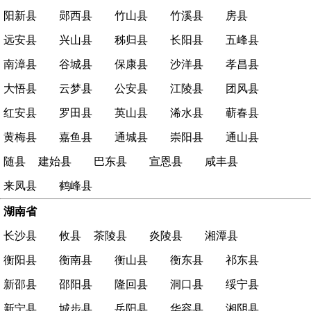
阳新县
郧西县
竹山县
竹溪县
房县
远安县
兴山县
秭归县
长阳县
五峰县
南漳县
谷城县
保康县
沙洋县
孝昌县
大悟县
云梦县
公安县
江陵县
团风县
红安县
罗田县
英山县
浠水县
蕲春县
黄梅县
嘉鱼县
通城县
崇阳县
通山县
随县
建始县
巴东县
宣恩县
咸丰县
来凤县
鹤峰县
湖南省
长沙县
攸县
茶陵县
炎陵县
湘潭县
衡阳县
衡南县
衡山县
衡东县
祁东县
新邵县
邵阳县
隆回县
洞口县
绥宁县
新宁县
城步县
岳阳县
华容县
湘阴县