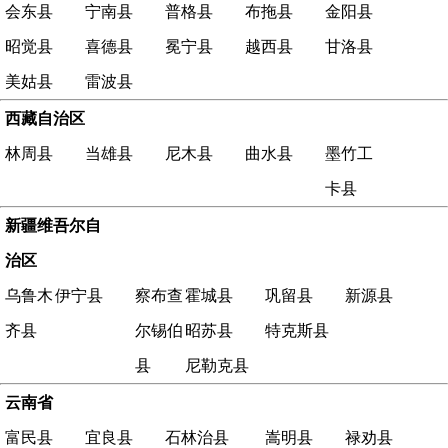
会东县
宁南县
普格县
布拖县
金阳县
昭觉县
喜德县
冕宁县
越西县
甘洛县
美姑县
雷波县
西藏自治区
林周县
当雄县
尼木县
曲水县
墨竹工
卡县
新疆维吾尔自
治区
乌鲁木
伊宁县
察布查
霍城县
巩留县
新源县
齐县
尔锡伯
昭苏县
特克斯县
县
尼勒克县
云南省
富民县
宜良县
石林治县
嵩明县
禄劝县