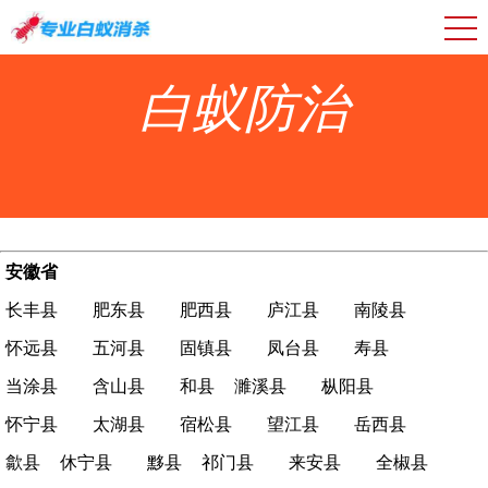
白蚁防治
安徽省
长丰县
肥东县
肥西县
庐江县
南陵县
怀远县
五河县
固镇县
凤台县
寿县
当涂县
含山县
和县
濉溪县
枞阳县
怀宁县
太湖县
宿松县
望江县
岳西县
歙县
休宁县
黟县
祁门县
来安县
全椒县