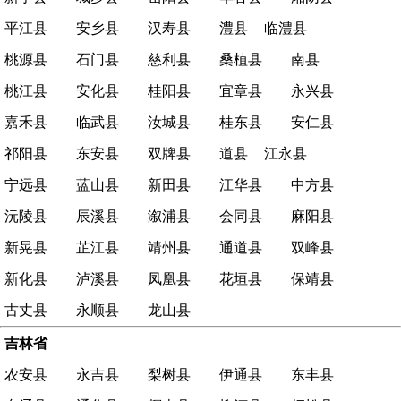
平江县
安乡县
汉寿县
澧县
临澧县
桃源县
石门县
慈利县
桑植县
南县
桃江县
安化县
桂阳县
宜章县
永兴县
嘉禾县
临武县
汝城县
桂东县
安仁县
祁阳县
东安县
双牌县
道县
江永县
宁远县
蓝山县
新田县
江华县
中方县
沅陵县
辰溪县
溆浦县
会同县
麻阳县
新晃县
芷江县
靖州县
通道县
双峰县
新化县
泸溪县
凤凰县
花垣县
保靖县
古丈县
永顺县
龙山县
吉林省
农安县
永吉县
梨树县
伊通县
东丰县