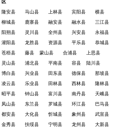
区
隆安县
马山县
上林县
宾阳县
横县
柳城县
鹿寨县
融安县
融水县
三江县
阳朔县
灵川县
全州县
兴安县
永福县
灌阳县
龙胜县
资源县
平乐县
恭城县
苍梧县
藤县
蒙山县
合浦县
上思县
灵山县
浦北县
平南县
容县
陆川县
博白县
兴业县
田东县
德保县
那坡县
凌云县
乐业县
田林县
西林县
隆林县
昭平县
钟山县
富川县
南丹县
天峨县
凤山县
东兰县
罗城县
环江县
巴马县
都安县
大化县
忻城县
象州县
武宣县
金秀县
扶绥县
宁明县
龙州县
大新县