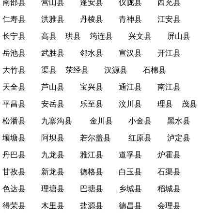
南部县
营山县
蓬安县
仪陇县
西充县
仁寿县
洪雅县
丹棱县
青神县
江安县
长宁县
高县
珙县
筠连县
兴文县
屏山县
岳池县
武胜县
邻水县
宣汉县
开江县
大竹县
渠县
荥经县
汉源县
石棉县
天全县
芦山县
宝兴县
通江县
南江县
平昌县
安岳县
乐至县
汶川县
理县
茂县
松潘县
九寨沟县
金川县
小金县
黑水县
壤塘县
阿坝县
若尔盖县
红原县
泸定县
丹巴县
九龙县
雅江县
道孚县
炉霍县
甘孜县
新龙县
德格县
白玉县
石渠县
色达县
理塘县
巴塘县
乡城县
稻城县
得荣县
木里县
盐源县
德昌县
会理县