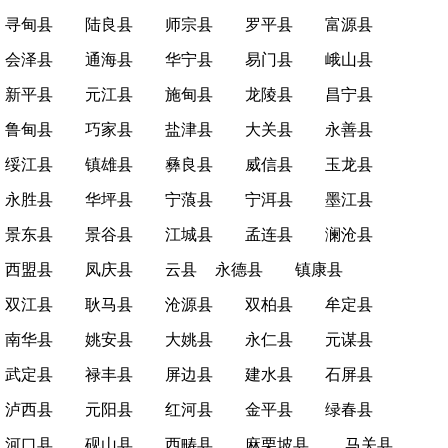
寻甸县
陆良县
师宗县
罗平县
富源县
会泽县
通海县
华宁县
易门县
峨山县
新平县
元江县
施甸县
龙陵县
昌宁县
鲁甸县
巧家县
盐津县
大关县
永善县
绥江县
镇雄县
彝良县
威信县
玉龙县
永胜县
华坪县
宁蒗县
宁洱县
墨江县
景东县
景谷县
江城县
孟连县
澜沧县
西盟县
凤庆县
云县
永德县
镇康县
双江县
耿马县
沧源县
双柏县
牟定县
南华县
姚安县
大姚县
永仁县
元谋县
武定县
禄丰县
屏边县
建水县
石屏县
泸西县
元阳县
红河县
金平县
绿春县
河口县
砚山县
西畴县
麻栗坡县
马关县