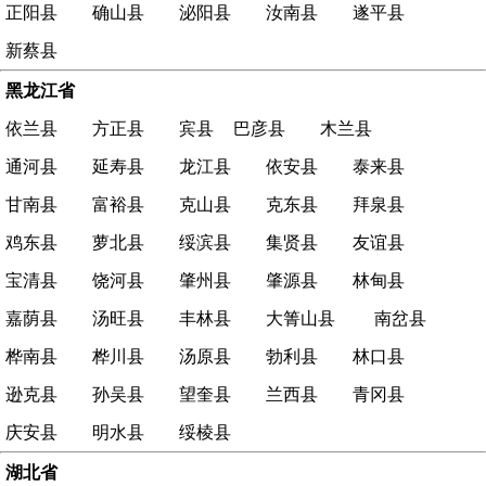
正阳县
确山县
泌阳县
汝南县
遂平县
新蔡县
黑龙江省
依兰县
方正县
宾县
巴彦县
木兰县
通河县
延寿县
龙江县
依安县
泰来县
甘南县
富裕县
克山县
克东县
拜泉县
鸡东县
萝北县
绥滨县
集贤县
友谊县
宝清县
饶河县
肇州县
肇源县
林甸县
嘉荫县
汤旺县
丰林县
大箐山县
南岔县
桦南县
桦川县
汤原县
勃利县
林口县
逊克县
孙吴县
望奎县
兰西县
青冈县
庆安县
明水县
绥棱县
湖北省