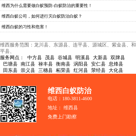
维西为什么需要做白蚁预防-白蚁防治的重要性！
维西白蚁公司，如何进行灭白蚁防治白蚁？
维西白蚁的习性和危害！
维西服务范围：龙川县、东源县、连平县、源城区、紫金县、和
平县、
服务网点：
中方县
茂县
谷城县
明溪县
大新县
双牌县
巴塘县
南江县
禄丰县
衡南县
涡阳县
安仁县
息烽县
田东县
崇义县
三穗县
柘荣县
红河县
荥经县
大化县
维西白蚁防治
电话：180-3811-4600
地址： 维西县
免费上门勘察