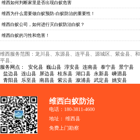
维西如何判断家里是否出现白蚁危害
维西为什么需要做白蚁预防-白蚁防治的重要性！
维西白蚁公司，如何进行灭白蚁防治白蚁？
维西白蚁的习性和危害！
维西服务范围：龙川县、东源县、连平县、源城区、紫金县、和
平县、
服务网点：
安化县
巍山县
淳安县
连南县
泰宁县
景宁县
盐边县
连山县
屏边县
桂东县
湖口县
永新县
嵊泗县
青阳县
乐至县
南昌县
紫云县
溆浦县
武定县
姚安县
维西白蚁防治
电话：180-3811-4600
地址： 维西县
免费上门勘察